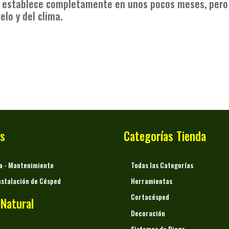
establece completamente en unos pocos meses, pero 
lo y del clima.
os
Categorías Tienda
ía - Mantenimiento
Todas las Categorías
nstalación de Césped
Herramientas
Cortacésped
Natural
Decoración
Sistemas de Riego