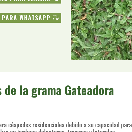
C PARA WHATSAPP
s de la grama Gateadora
ara céspedes residenciales debido a su capacidad para
liza en jardines delanteros, traseros y laterales.